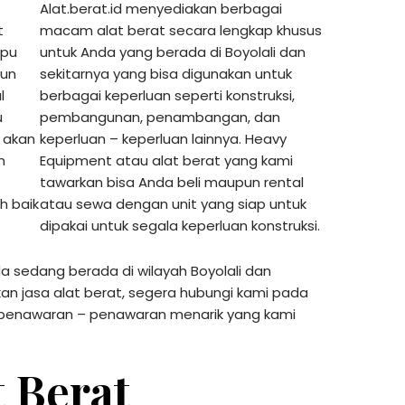
Alat.berat.id menyediakan berbagai
t
macam alat berat secara lengkap khusus
mpu
untuk Anda yang berada di Boyolali dan
pun
sekitarnya yang bisa digunakan untuk
l
berbagai keperluan seperti konstruksi,
u
pembangunan, penambangan, dan
 akan
keperluan – keperluan lainnya. Heavy
n
Equipment atau alat berat yang kami
tawarkan bisa Anda beli maupun rental
ih baik
atau sewa dengan unit yang siap untuk
dipakai untuk segala keperluan konstruksi.
nda sedang berada di wilayah Boyolali dan
n jasa alat berat, segera hubungi kami pada
 penawaran – penawaran menarik yang kami
t Berat