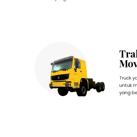
Tra
Mov
Truck y
untuk me
yang be