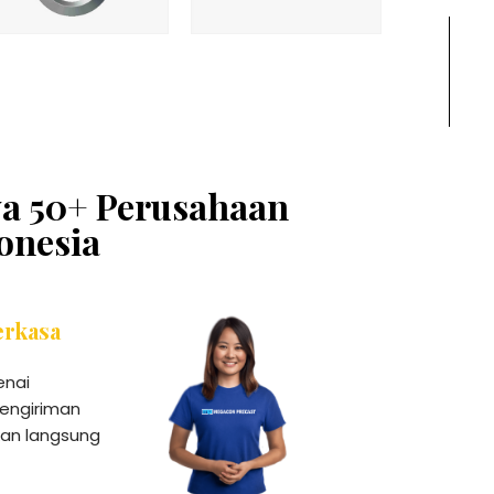
ya 50+ Perusahaan
onesia
erkasa
enai
engiriman
kan langsung