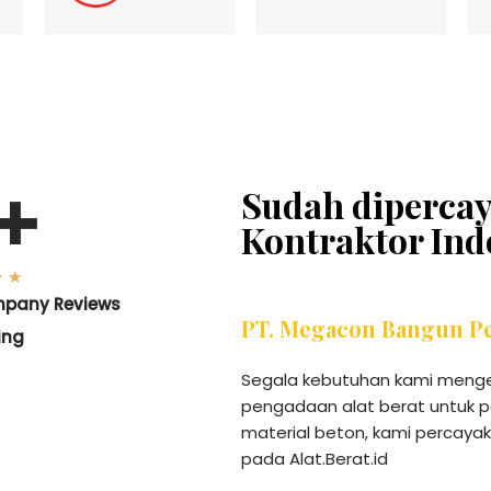
+
Sudah diperca
Kontraktor Ind
★
★
mpany Reviews
PT. Megacon Bangun P
ing
Segala kebutuhan kami meng
pengadaan alat berat untuk p
material beton, kami percaya
pada Alat.Berat.id