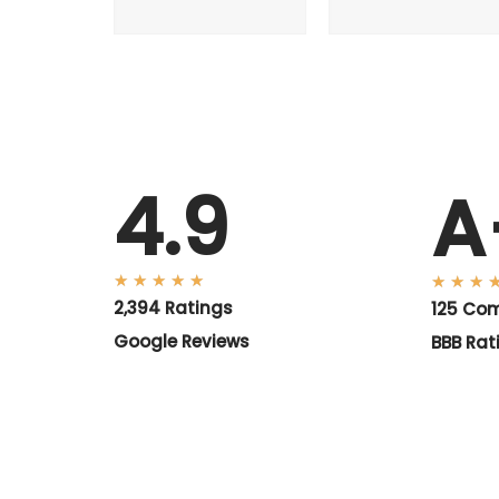
A
4.9
★
★
★
★
★
★
★
★
2,394 Ratings
125 Co
Google Reviews
BBB Rat