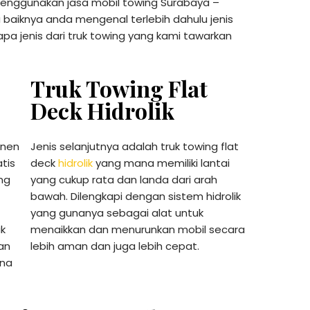
nggunakan jasa mobil towing Surabaya –
baiknya anda mengenal terlebih dahulu jenis
erapa jenis dari truk towing yang kami tawarkan
Truk Towing Flat
Deck Hidrolik
anen
Jenis selanjutnya adalah truk towing flat
tis
deck
hidrolik
yang mana memiliki lantai
ng
yang cukup rata dan landa dari arah
bawah. Dilengkapi dengan sistem hidrolik
yang gunanya sebagai alat untuk
uk
menaikkan dan menurunkan mobil secara
kan
lebih aman dan juga lebih cepat.
ana