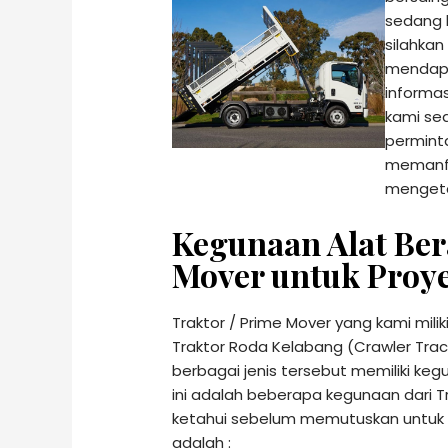
sedang b
silahkan
mendapat
informas
kami se
permint
memanfa
mengeta
Kegunaan Alat Ber
Mover untuk Proye
Traktor / Prime Mover yang kami milik
Traktor Roda Kelabang (Crawler Trac
berbagai jenis tersebut memiliki ke
ini adalah beberapa kegunaan dari T
ketahui sebelum memutuskan untuk 
adalah :