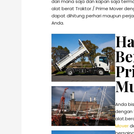
dari mana saja dan kapan saja ter
alat berat Traktor / Prime Mover d
dapat dihitung perhari maupun perj
Anda.
Ha
Be
Pr
Mu
Anda bis
dengan k
alat.be
Mover
de
bersain