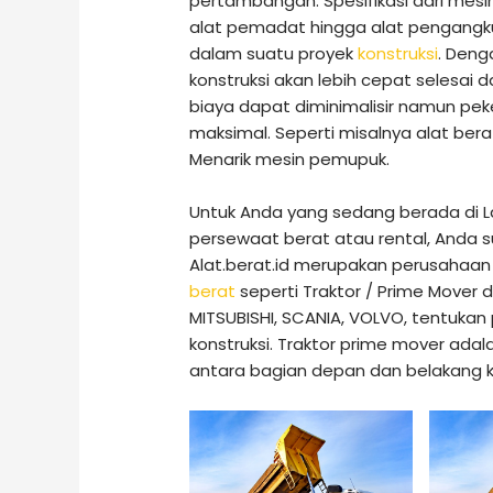
pertambangan. Spesifikasi dari mesin
alat pemadat hingga alat pengangkut
dalam suatu proyek
konstruksi
. Deng
konstruksi akan lebih cepat selesai
biaya dapat diminimalisir namun peke
maksimal. Seperti misalnya alat bera
Menarik mesin pemupuk.
Untuk Anda yang sedang berada di 
persewaat berat atau rental, Anda s
Alat.berat.id merupakan perusahaa
berat
seperti Traktor / Prime Mover
MITSUBISHI, SCANIA, VOLVO, tentukan
konstruksi. Traktor prime mover adalah
antara bagian depan dan belakang 