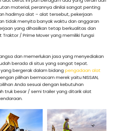
 alat berat ini pun beragam ada yang terdiri dari
an material, perannya dinilai sangat penting
an hadirnya alat – alat tersebut, pekerjaan
 dan tidak menyita banyak waktu dan anggaran
rjaan yang dihasilkan tetap berkualitas dan
t Traktor / Prime Mover yang memiliki fungsi
Langsa dan memerlukan jasa yang menyediakan
udah berada di situs yang sangat tepat.
n yang bergerak dalam bidang
pengadaan alat
 dengan pilihan bermacam merek yaitu NISSAN,
 pilihan Anda sesuai dengan kebutuhan
 truk besar / semi trailer yang ditarik alat
kendaraan.