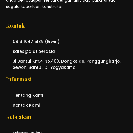
anda beli ataupun rental dengan unit siap pakai untuk
segala keperluan konstruksi.
Kontak
0819 1047 5139 (Erwin)
sales@alat.berat.id
Jl.Bantul Km.4 No.400, Dongkelan, Panggungharjo,
Sewon, Bantul, D.I.Yogyakarta
Informasi
Tentang Kami
Kontak Kami
Kebijakan