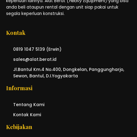
keperluan lainnya. Alat Berat (
Heavy Equipment)
yang bisa
anda beli ataupun rental dengan unit siap pakai untuk
segala keperluan konstruksi.
Kontak
0819 1047 5139 (Erwin)
sales@alat.berat.id
Jl.Bantul Km.4 No.400, Dongkelan, Panggungharjo,
Sewon, Bantul, D.I.Yogyakarta
Informasi
Tentang Kami
Kontak Kami
Kebijakan