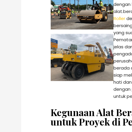
dengan k
alat.be
Roller
de
bersain
yang sud
Pematan
jelas da
pengada
perusah
berada d
siap me
hati da
dengan 
untuk p
Kegunaan Alat Ber
untuk Proyek di P