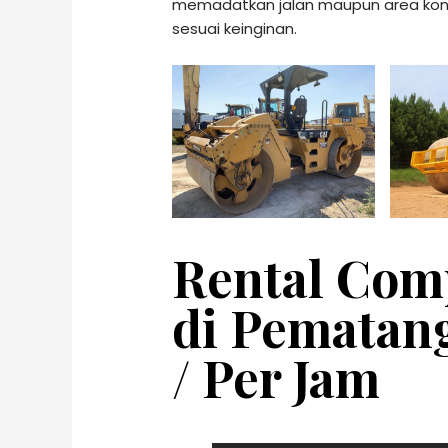
memadatkan jalan maupun area konst
sesuai keinginan.
Rental Comp
di Pematang
/ Per Jam