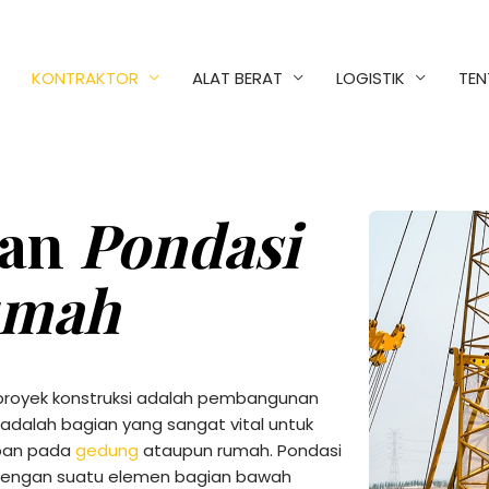
KONTRAKTOR
ALAT BERAT
LOGISTIK
TEN
tan
Pondasi
umah
m proyek konstruksi adalah pembangunan
adalah bagian yang sangat vital untuk
eban pada
gedung
ataupun rumah. Pondasi
dengan suatu elemen bagian bawah