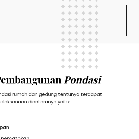
Pembangunan
Pondasi
ndasi rumah dan gedung tentunya terdapat
laksanaan diantaranya yaitu:
apan
n pematokan