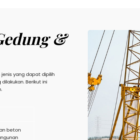
Gedung &
enis yang dapat dipilih
lakukan. Berikut ini
.
kan beton
bangunan