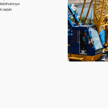
elebihannya
h lebih